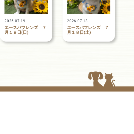
2026-07-19
2026-07-18
エースパフレンズ ７
エースパフレンズ ７
月１９日(日)
月１８日(土)
トリミング
ブログ
ペットホテル
お店案内
メディセル
お知らせ
保護ネコ・保護犬ちゃん情報