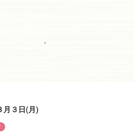
月３日(月)
ズ