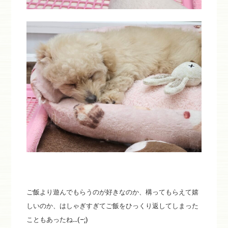
ご飯より遊んでもらうのが好きなのか、構ってもらえて嬉
しいのか、はしゃぎすぎてご飯をひっくり返してしまった
こともあったね…(–;)