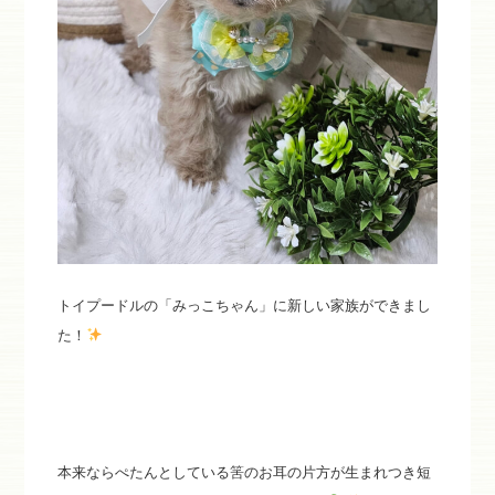
トイプードルの「みっこちゃん」に新しい家族ができまし
た！
本来ならぺたんとしている筈のお耳の片方が生まれつき短