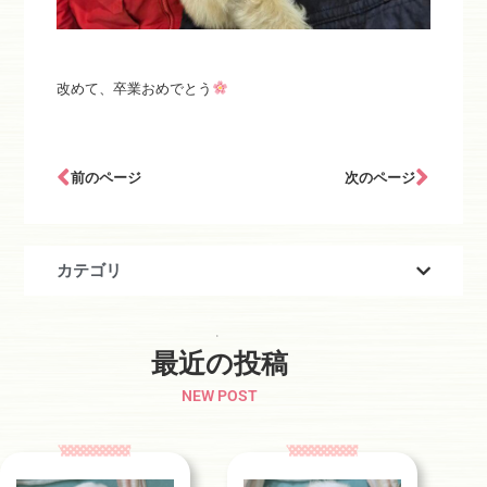
改めて、卒業おめでとう
前のページ
次のページ
カテゴリ
最近の投稿
NEW POST