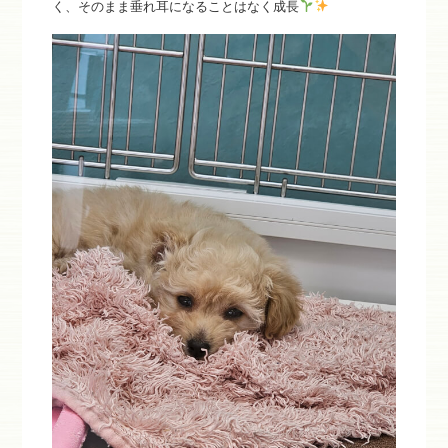
く、そのまま垂れ耳になることはなく成長