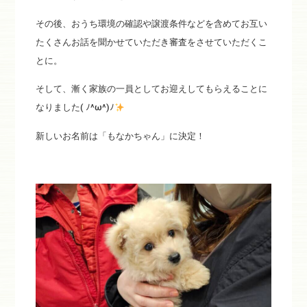
その後、おうち環境の確認や譲渡条件などを含めてお互い
たくさんお話を聞かせていただき審査をさせていただくこ
とに。
そして、漸く家族の一員としてお迎えしてもらえることに
なりました( ﾉ^ω^)ﾉ
新しいお名前は「もなかちゃん」に決定！