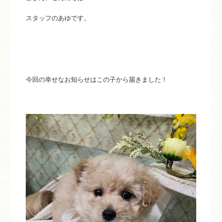
スタッフのあゆです。
今回の幸せなお知らせはこの子から届きました！