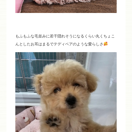
もふもふな毛並みに若干隠れそうになるくらい丸くちょこ
んとしたお耳はまるでテディベアのような愛らしさ