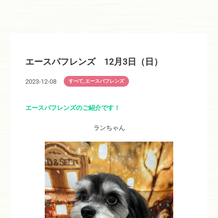
エースパフレンズ 12月3日（日）
2023-12-08
すべて
,
エースパフレンズ
エースパフレンズのご紹介です！
ランちゃん