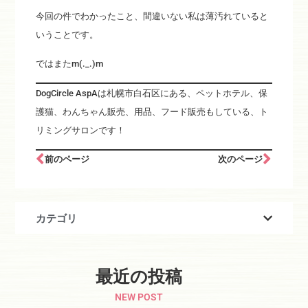
今回の件でわかったこと、間違いない私は薄汚れていると
いうことです。
ではまたm(._.)m
DogCircle AspAは札幌市白石区にある、ペットホテル、保
護猫、わんちゃん販売、用品、フード販売もしている、ト
リミングサロンです！
前のページ
次のページ
カテゴリ
最近の投稿
NEW POST