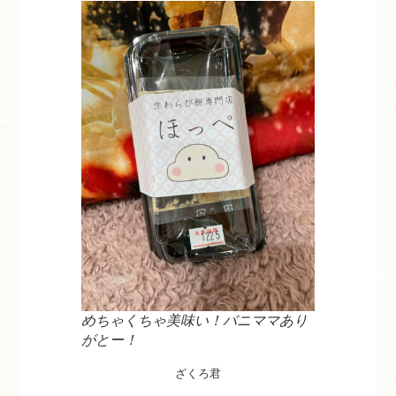
めちゃくちゃ美味い！バニママあり
がとー！
ざくろ君