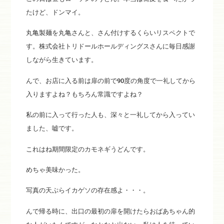
たけど、ドンマイ。
丸亀製麺を丸亀さんと、さん付けするくらいリスペクトで
す。株式会社トリドールホールディングスさんに毎日感謝
しながら生きています。
んで、お店に入る前は扉の前で90度の角度で一礼してから
入りますよね？もちろん常識ですよね？
私の前に入って行った人も、深々と一礼してから入ってい
ました、嘘です。
これはね期間限定のカモネギうどんです。
めちゃ美味かった。
写真の天ぷらイカゲソの存在感よ・・・。
んで帰る時に、出口の最初の扉を開けたらおばあちゃん的