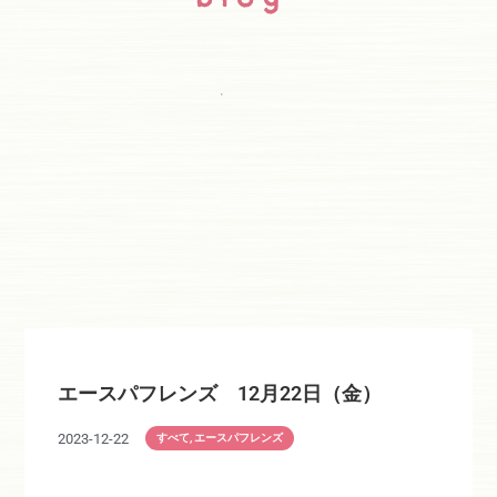
エースパフレンズ 12月22日（金）
2023-12-22
すべて
,
エースパフレンズ