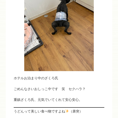
ホテルお泊まり中のざくろ氏
ごめんなさいおしっこ中です 笑 セクハラ？
重鎮ざくろ氏、元気でいてくれて安心安心。
うどんって美しい食べ物ですよね
（唐突）