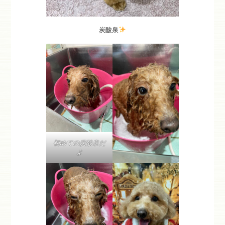
炭酸泉
初めての炭酸泉だ
よ