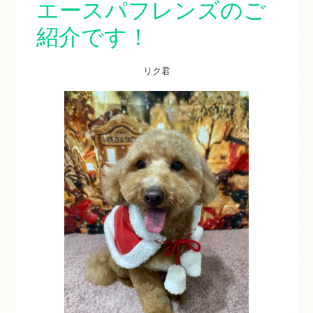
エースパフレンズのご
紹介です！
リク君