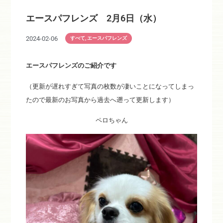
エースパフレンズ 2月6日（水）
2024-02-06
すべて
,
エースパフレンズ
エースパフレンズのご紹介です
（更新が遅れすぎて写真の枚数が凄いことになってしまっ
たので最新のお写真から過去へ遡って更新します）
ペロちゃん