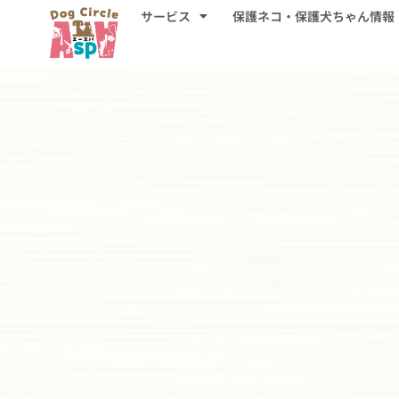
サービス
保護ネコ・保護犬ちゃん情報