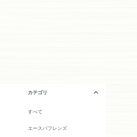
カテゴリ
すべて
エースパフレンズ