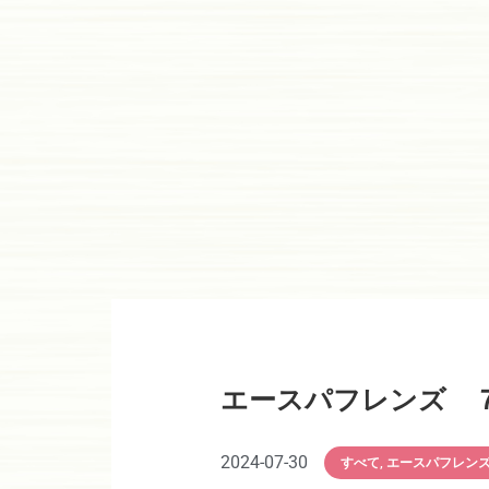
エースパフレンズ ７
2024-07-30
すべて
,
エースパフレン