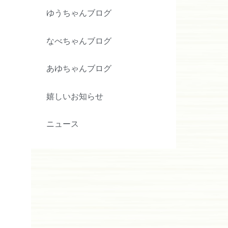
ゆうちゃんブログ
なべちゃんブログ
あゆちゃんブログ
嬉しいお知らせ
ニュース