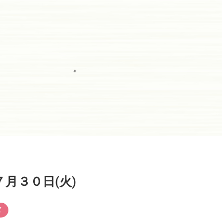
月３０日(火)
ズ