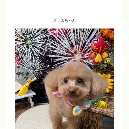
クッカちゃん